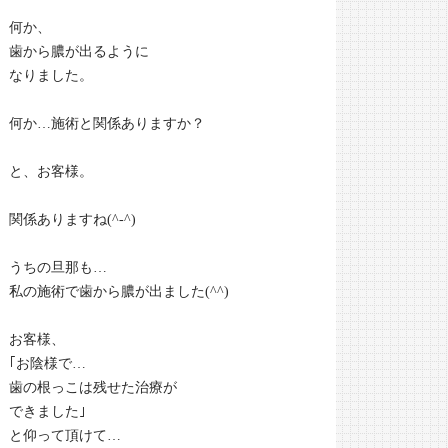
何か、
歯から膿が出るように
なりました。
何か…施術と関係ありますか？
と、お客様。
関係ありますね(^-^)
うちの旦那も…
私の施術で歯から膿が出ました(^^)
お客様、
｢お陰様で…
歯の根っこは残せた治療が
できました｣
と仰って頂けて…