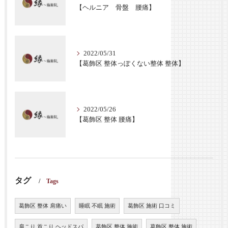
【ヘルニア 骨盤 腰痛】
2022/05/31
【葛飾区 整体っぽくない整体 整体】
2022/05/26
【葛飾区 整体 腰痛】
タグ
Tags
葛飾区 整体 肩痛い
睡眠 不眠 施術
葛飾区 施術 口コミ
肩こり 首こり ヘッドスパ
葛飾区 整体 施術
葛飾区 整体 施術