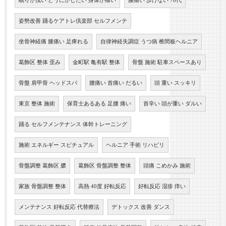
眠りが浅い どうにかしたい 身体が痛い
膝痛い 歩けない 70代
姿勢改善 踊るケアトレ倶楽部 セルフメンテ
坐骨神経痛 膝痛い 足痺れる
自律神経失調症 うつ病 椎間板ヘルニア
葛飾区 整体 歪み
金町駅 亀有駅 整体
骨盤 施術 駐車スペースあり
骨盤 肩甲骨 ヘッドスパ
腰痛い 首痛い だるい
頭 重い スッキリ
東京 整体 施術
保育士あるある 足腰 痛い
首辛い 頭が重い ダルい
踊る セルフメンテナンス 体幹トレーニング
施術 エネルギー スピチュアル
ヘルニア 手術 リハビリ
骨盤調整 葛飾区 膿
葛飾区 骨盤調整 整体
頭痛 こめかみ 施術
家族 骨盤調整 整体
高熱 40度 好転反応
好転反応 湿疹 痒い
メンテナンス 好転反応 代替療法
デトックス 改善 ダンス