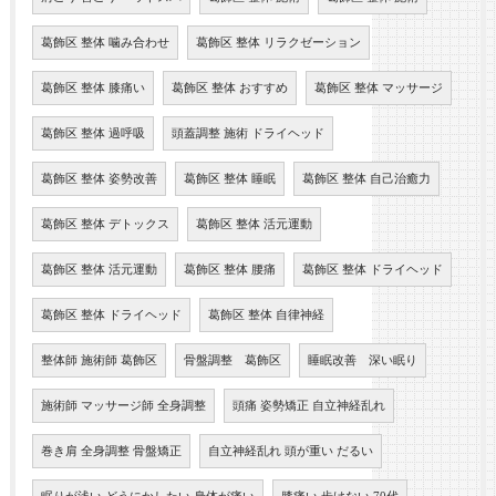
葛飾区 整体 噛み合わせ
葛飾区 整体 リラクゼーション
葛飾区 整体 膝痛い
葛飾区 整体 おすすめ
葛飾区 整体 マッサージ
葛飾区 整体 過呼吸
頭蓋調整 施術 ドライヘッド
葛飾区 整体 姿勢改善
葛飾区 整体 睡眠
葛飾区 整体 自己治癒力
葛飾区 整体 デトックス
葛飾区 整体 活元運動
葛飾区 整体 活元運動
葛飾区 整体 腰痛
葛飾区 整体 ドライヘッド
葛飾区 整体 ドライヘッド
葛飾区 整体 自律神経
整体師 施術師 葛飾区
骨盤調整 葛飾区
睡眠改善 深い眠り
施術師 マッサージ師 全身調整
頭痛 姿勢矯正 自立神経乱れ
巻き肩 全身調整 骨盤矯正
自立神経乱れ 頭が重い だるい