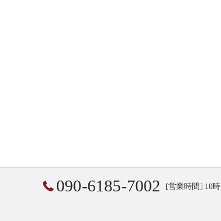
090-6185-7002
[営業時間] 10時