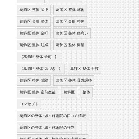
葛飾区 整体 産後
葛飾区 整体 施術
葛飾区 金町 整体
葛飾区 金町 整体
葛飾区 整体 金町
葛飾区 整体 腰痛い
葛飾区 整体 妊婦
葛飾区 整体 開業
【葛飾区 整体 金町⠀】
【葛飾区 整体 気づき⠀】
葛飾区 整体 手技
葛飾区 整体 試験
葛飾区 整体 骨盤調整
葛飾区 整体 産前産後
葛飾区
整体
コンセプト
葛飾区の整体･縁～施術院の口コミ情報
葛飾区の整体･縁～施術院の評判