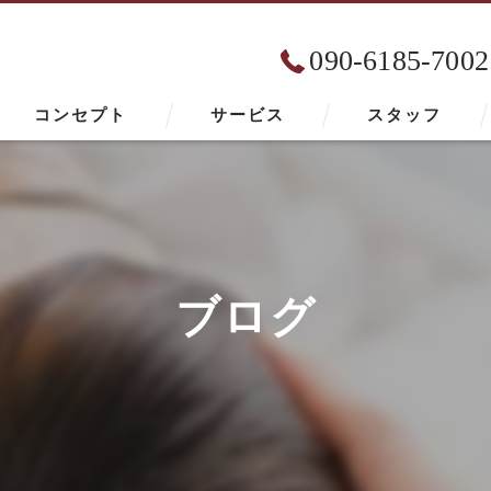
090-6185-7002
コンセプト
サービス
スタッフ
ブログ