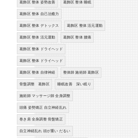
葛飾区 整体 姿勢改善
葛飾区 整体 睡眠
葛飾区 整体 自己治癒力
葛飾区 整体 デトックス
葛飾区 整体 活元運動
葛飾区 整体 活元運動
葛飾区 整体 腰痛
葛飾区 整体 ドライヘッド
葛飾区 整体 ドライヘッド
葛飾区 整体 自律神経
整体師 施術師 葛飾区
骨盤調整 葛飾区
睡眠改善 深い眠り
施術師 マッサージ師 全身調整
頭痛 姿勢矯正 自立神経乱れ
巻き肩 全身調整 骨盤矯正
自立神経乱れ 頭が重い だるい