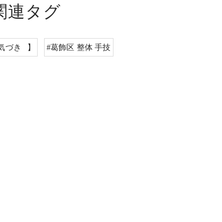
関連タグ
 気づき⠀】
#葛飾区 整体 手技