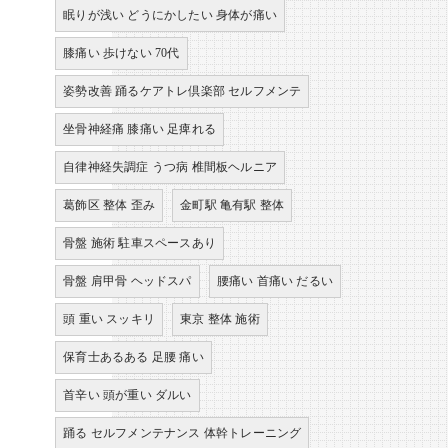
眠りが浅い どうにかしたい 身体が痛い
膝痛い 歩けない 70代
姿勢改善 踊るケアトレ倶楽部 セルフメンテ
坐骨神経痛 膝痛い 足痺れる
自律神経失調症 うつ病 椎間板ヘルニア
葛飾区 整体 歪み
金町駅 亀有駅 整体
骨盤 施術 駐車スペースあり
骨盤 肩甲骨 ヘッドスパ
腰痛い 首痛い だるい
頭 重い スッキリ
東京 整体 施術
保育士あるある 足腰 痛い
首辛い 頭が重い ダルい
踊る セルフメンテナンス 体幹トレーニング