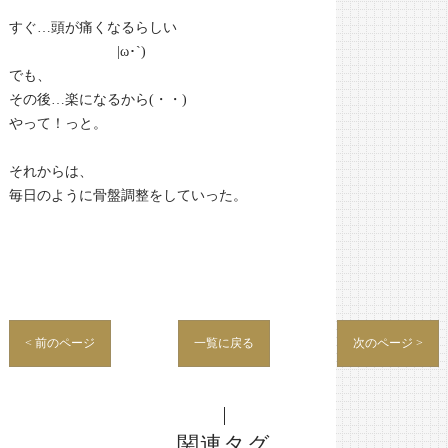
すぐ…頭が痛くなるらしい
|ω･`)
でも、
その後…楽になるから(・・)
やって！っと。
それからは、
毎日のように骨盤調整をしていった。
< 前のページ
一覧に戻る
次のページ >
関連タグ