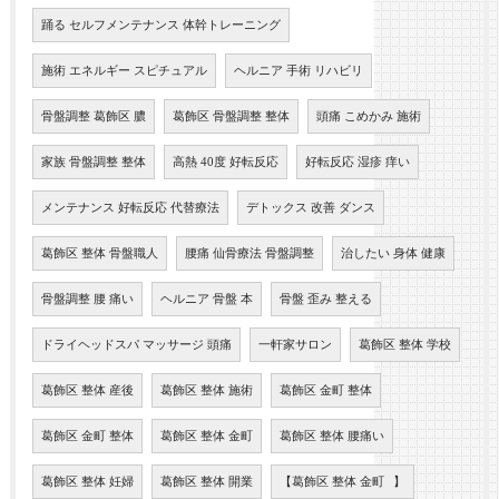
踊る セルフメンテナンス 体幹トレーニング
施術 エネルギー スピチュアル
ヘルニア 手術 リハビリ
骨盤調整 葛飾区 膿
葛飾区 骨盤調整 整体
頭痛 こめかみ 施術
家族 骨盤調整 整体
高熱 40度 好転反応
好転反応 湿疹 痒い
メンテナンス 好転反応 代替療法
デトックス 改善 ダンス
葛飾区 整体 骨盤職人
腰痛 仙骨療法 骨盤調整
治したい 身体 健康
骨盤調整 腰 痛い
ヘルニア 骨盤 本
骨盤 歪み 整える
ドライヘッドスパ マッサージ 頭痛
一軒家サロン
葛飾区 整体 学校
葛飾区 整体 産後
葛飾区 整体 施術
葛飾区 金町 整体
葛飾区 金町 整体
葛飾区 整体 金町
葛飾区 整体 腰痛い
葛飾区 整体 妊婦
葛飾区 整体 開業
【葛飾区 整体 金町⠀】