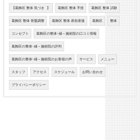
【葛飾区 整体 気づき⠀】
葛飾区 整体 手技
葛飾区 整体 試験
葛飾区 整体 骨盤調整
葛飾区 整体 産前産後
葛飾区
整体
コンセプト
葛飾区の整体･縁～施術院の口コミ情報
葛飾区の整体･縁～施術院の評判
葛飾区の整体･縁～施術院のお客様の声
サービス
メニュー
スタッフ
アクセス
スケジュール
お問い合わせ
プライバシーポリシー