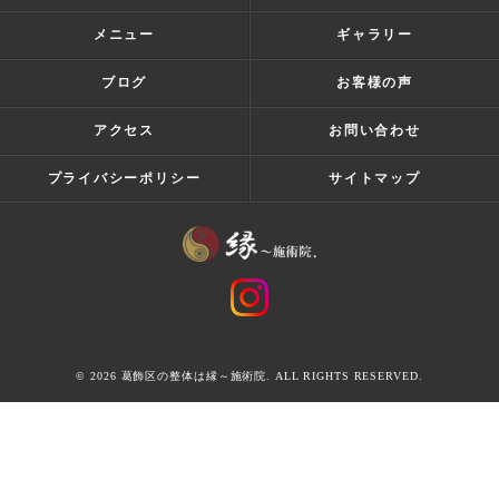
メニュー
ギャラリー
ブログ
お客様の声
アクセス
お問い合わせ
プライバシーポリシー
サイトマップ
© 2026 葛飾区の整体は縁～施術院. ALL RIGHTS RESERVED.